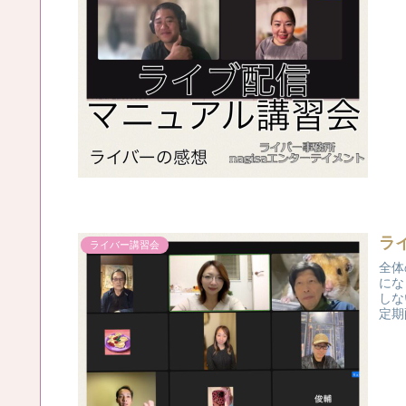
ラ
ライバー講習会
全体
にな
しな
定期