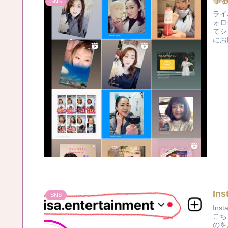
事
SNS
ライ
ォロ
てシ
にお願
In
SNS
In
こち
のを