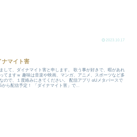
2023.10.17
イナマイト害
まして、ダイナマイト害と申します。 歌う事が好きで、暇があれ
ってますｗ 趣味は音楽や映画、マンガ、アニメ、スポーツなど多
なので、１度絡みにきてください。 配信アプリ αUメタバースで
/25から配信予定！ 「ダイナマイト害」で...