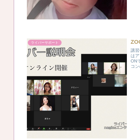
Z
ライバーサポート
講習
はア
ON
コン