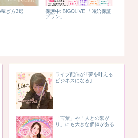
稼ぎ方3選
保護中: BIGOLIVE 「時給保証
upliv
プラン」
ライブ配信が ｢夢を叶える
ビジネスになる｣
「言葉」や「人との繋が
り」にも大きな価値がある