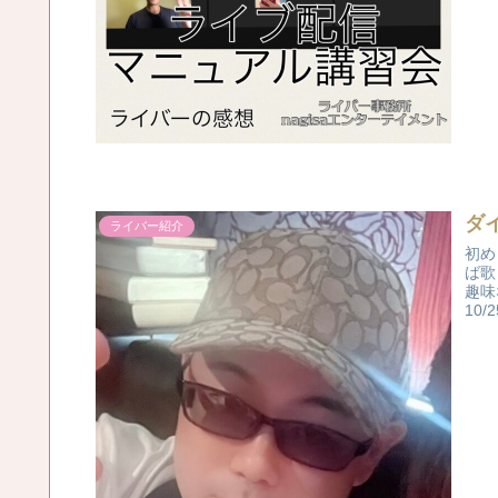
ダ
ライバー紹介
初め
ば歌
趣味
10