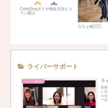
ColorSingダイヤ換金方法とコ
イン購入
なちょ🧀🇺🇸
ライバーサポート
ラ
ライバー講習会
全体
いる
ルを
ーは