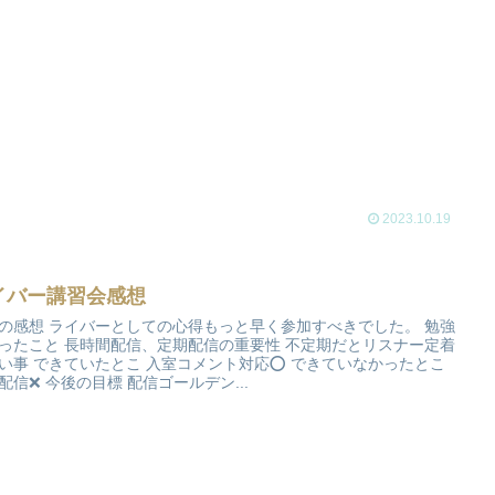
2023.10.19
イバー講習会感想
の感想 ライバーとしての心得もっと早く参加すべきでした。 勉強
ったこと 長時間配信、定期配信の重要性 不定期だとリスナー定着
い事 できていたとこ 入室コメント対応⭕️ できていなかったとこ
配信❌ 今後の目標 配信ゴールデン...