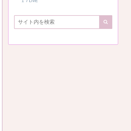
１７LIVE