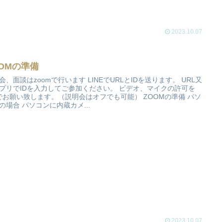
2023.10.07
OOMの準備
会、面談はzoomで行います LINEでURLとIDを送ります。 URL又
プリでIDを入力してご参加ください。 ビデオ、マイクの許可を
でお願い致します。（説明会はオフでも可能） ZOOMの準備 パソ
の場合 パソコンに内蔵カメ...
2023.10.07