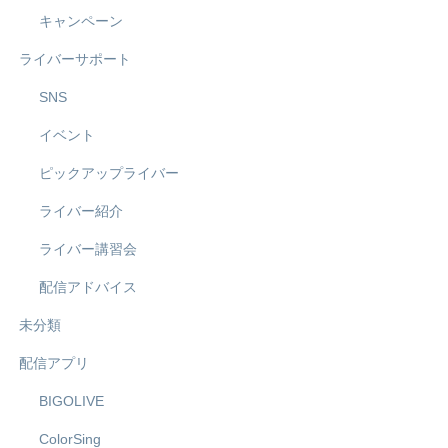
キャンペーン
ライバーサポート
SNS
イベント
ピックアップライバー
ライバー紹介
ライバー講習会
配信アドバイス
未分類
配信アプリ
BIGOLIVE
ColorSing