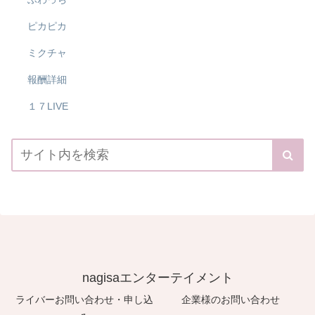
ピカピカ
ミクチャ
報酬詳細
１７LIVE
nagisaエンターテイメント
ライバーお問い合わせ・申し込
企業様のお問い合わせ