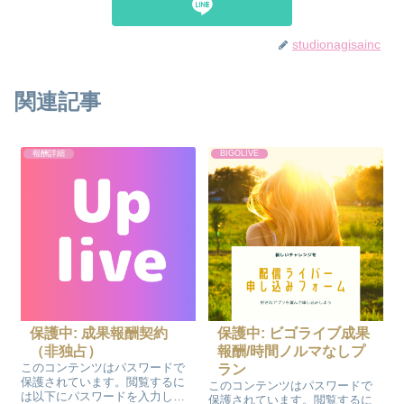
studionagisainc
関連記事
報酬詳細
BIGOLIVE
保護中: 成果報酬契約
保護中: ビゴライブ成果
（非独占）
報酬/時間ノルマなしプ
このコンテンツはパスワードで
ラン
保護されています。閲覧するに
このコンテンツはパスワードで
は以下にパスワードを入力して
保護されています。閲覧するに