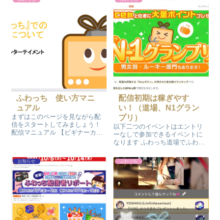
なったときに延長チケットとポ
け取れる最大数 1,000個から
イントを交換する際に1枚50ポイ
3,000個になりました。 ビギナー
ン...
の配信者は自動的に振り分...
ふわっち 使い方マニ
配信初期は稼ぎやす
ュアル
い！（道場、N1グラン
まずはこのページを見ながら配
プリ）
信をスタートしてみましょう！
以下二つのイベントはエントリ
配信マニュアル 【ビギナーカテ
ーなしで参加できるイベントに
ゴリの仕様変更について】 2025
なります ふわっち道場でふわっ
年4月7日（月）0:00以降、ビギ
ちポイントを稼ぐ！ ふわっち道
ナー期間が30時間に倍増されて
場はエントリーなしで卒業にな
お知らせ
ふわっち
おります。従来よりリスナーさ
るまで自動的に参加になりま
んと関係を深めていただく期...
す。 毎日のランキングで10位以
内に入るとふわっちポイントが
もらえます...