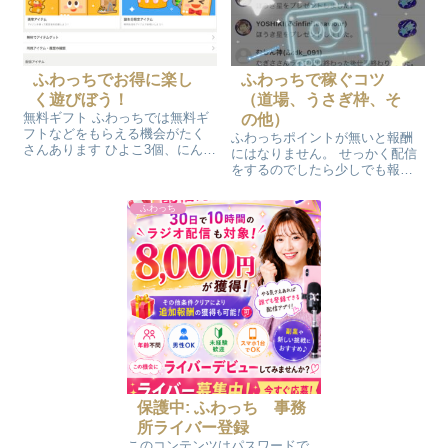
ふわっちでお得に楽し
ふわっちで稼ぐコツ
く遊びぼう！
（道場、うさぎ枠、そ
無料ギフト ふわっちでは無料ギ
の他）
フトなどをもらえる機会がたく
ふわっちポイントが無いと報酬
さんあります ひよこ3個、にんじ
にはなりません。 せっかく配信
ん3個、イベントの無料アイテム
をするのでしたら少しでも報酬
などは何もしなくて毎日もらえ
になるようにふわっちポイント
ます。 ビギナー枠でアイテムゲ
が貰えるように工夫して配信し
ふわっち
ット！ ビギナー枠に1日三箇所で
てみましょう！ ふわっちは有料
ひよこを投げると抽選でアイテ
アイテムを貰えないと配信をし
ム...
ても基本ふわっちポイントは0ポ
イントです...
保護中: ふわっち 事務
所ライバー登録
このコンテンツはパスワードで