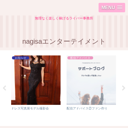
MENU
無理なく楽しく稼げるライバー事務所
nagisaエンターテイメント
お知らせ
配信アドバイス
プラ
ドレス写真展モデル撮影会
配信アドバイス②ファン作り
1/
幌