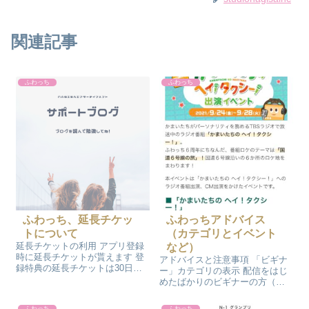
関連記事
ふわっち
ふわっち
ふわっち、延長チケッ
ふわっちアドバイス
トについて
（カテゴリとイベント
延長チケットの利用 アプリ登録
など）
時に延長チケットが貰えます 登
アドバイスと注意事項 「ビギナ
録特典の延長チケットは30日の
ー」カテゴリの表示 配信をはじ
有効期限があります 延長チケッ
めたばかりのビギナーの方（配
トを持っている場合はチケット
信時間が15時間未満）が表示さ
を消費するが、チケットが0枚に
れるカテゴリです。 ひよこを受
ふわっち
ふわっち