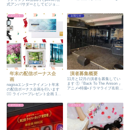
特大写真 一般販売価格 15,000
式アンバサダーとしてビジョン
円→特別価格8,000円で購入が可
に掲載されます💕✨ KDDIが提供
能です。 作成を依頼してご希望
するオンライン専用スマホプラ
イベント
お知らせ
の住所に発送になります。 （送
ン「povo」のPR 期間中に獲得し
料は着...
た「ポイント数」を競う ポイン
トの上位10名...
年末の配信ボーナス企
演者募集概要
11月と12月の演者を募集してい
画
ます ①『Back To The Anison 』
nagisaエンターテイメント年末
アニメ•特撮•ドラマライブ名前
の配信ボーナス企画を行います
の、通りアニソンと特撮がメイ
🙋‍♀️ ライバープレゼント企画 12
ンですが、テレビドラマの、主
月の月間配信時間を頑張った方
題歌も大丈夫です ②『Charme
には事務所から後日、時間とア
イベント
イベント
night』 『Charme ni...
イテムに応じたプレゼントを発
送させて頂きます 又は札幌撮影
会参加の方は特別価格での参...