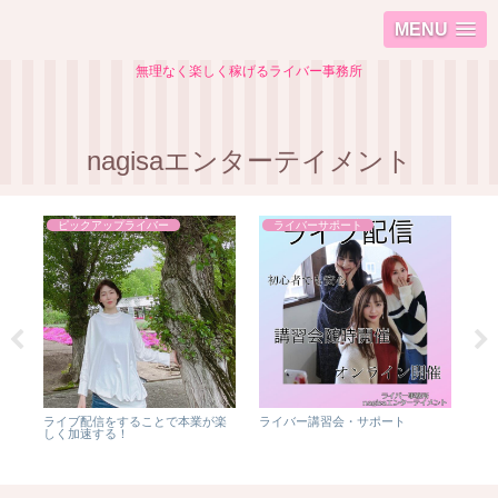
MENU
無理なく楽しく稼げるライバー事務所
nagisaエンターテイメント
ピックアップライバー
ライバーサポート
ライブ配信をすることで本業が楽
ライバー講習会・サポート
新
しく加速する！
ン