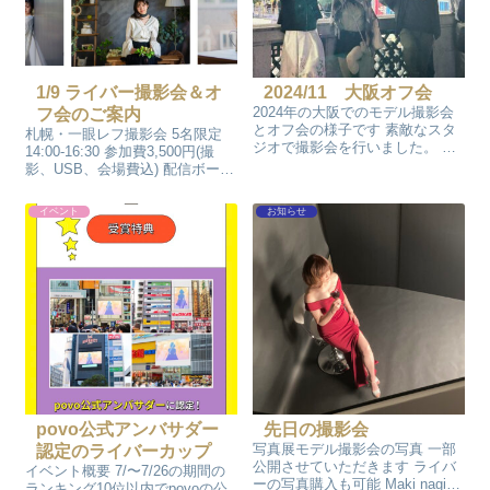
1/9 ライバー撮影会＆オ
2024/11 大阪オフ会
2024年の大阪でのモデル撮影会
フ会のご案内
とオフ会の様子です 素敵なスタ
札幌・一眼レフ撮影会 5名限定
ジオで撮影会を行いました。 大
14:00-16:30 参加費3,500円(撮
阪でのオフ会、地方からのご参
影、USB、会場費込) 配信ボーナ
加ありがとうございました。
スでお得参加も可能です👍※学
生さん学割(半額)になります。
イベント
お知らせ
札幌オフ会 17:00-18:00 焼肉徳寿
コース3,500円プラン...
povo公式アンバサダー
先日の撮影会
写真展モデル撮影会の写真 一部
認定のライバーカップ
公開させていただきます ライバ
イベント概要 7/〜7/26の期間の
ーの写真購入も可能 Maki nagisa
ランキング10位以内でpovoの公