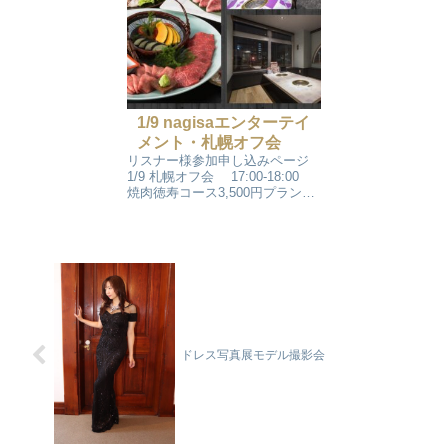
1/9 nagisaエンターテイ
メント・札幌オフ会
リスナー様参加申し込みページ
1/9 札幌オフ会 17:00-18:00
焼肉徳寿コース3,500円プランで
開催いたします。 ライバーやリ
スナーの皆さんとリアルでの楽
しいひとときをお過ごしくださ
い。 ※コロナ禍ですので、参加
前の検温（当日...
ドレス写真展モデル撮影会