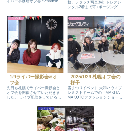
イバー事務所オフ会 Screenshot
枚、レタッチ写真3枚+ドレスレ
Screenshot Screenshot モデル・
ンタル2着まで可+ポージングレ
ライバー・リスナーの皆様 ご参
クチャー※撮影した中から写真
加ありがとうございました これ
展の展示とホームページ掲載さ
イベント
イベント
からもよろしくお願...
せて頂きます。 参加費5,000円
(10.11.12.1月撮影予定) 10月20日
撮影申し...
1/9ライバー撮影会&オ
2025/1/29 札幌オフ会の
フ会
様子
先日も札幌でライバー撮影会と
雪まつりイベント 大和ハウスプ
オフ会を開催させていただきま
レミストドームでの「MAKITA
した。 ライブ配信をしていると
MAKOTOファッションショー」
写真が必要になってきますの
Screenshot ステージ出演
で、ライバーさん達の素敵な写
makiko、nagisa ステージ出演終
お知らせ
真を撮影する機会を作りたく、
了後 応援に来てくださったリス
今回も素敵な会場で撮影会をさ
ナーさんたちと 会場内でオフ会
せていただきました。 素敵な写
を開...
真がたくさん撮...