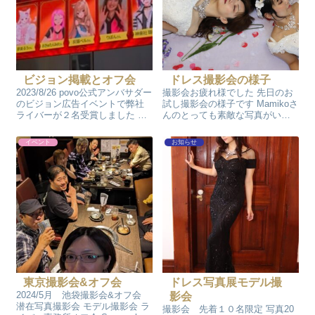
ビジョン掲載とオフ会
ドレス撮影会の様子
2023/8/26 povo公式アンバサダー
撮影会お疲れ様でした 先日のお
のビジョン広告イベントで弊社
試し撮影会の様子です Mamikoさ
ライバーが２名受賞しました こ
んのとっても素敵な写真がいっ
の機会に久しぶりにオフ会を開
ぱい撮れました 私も一緒に撮っ
催してきました。 まずは渋谷、
ていただきました 今回で時間配
イベント
お知らせ
秋葉原の全四箇所のビジョンを
分がわかったので次回はもう少
リスナーさんと一緒に観にいっ
しうまくできるはず！ 又次回ア
てきました。 その後みん...
ートな写真も挑戦したい 地方...
東京撮影会&オフ会
ドレス写真展モデル撮
2024/5月 池袋撮影会&オフ会
影会
潜在写真撮影会 モデル撮影会 ラ
撮影会 先着１０名限定 写真20