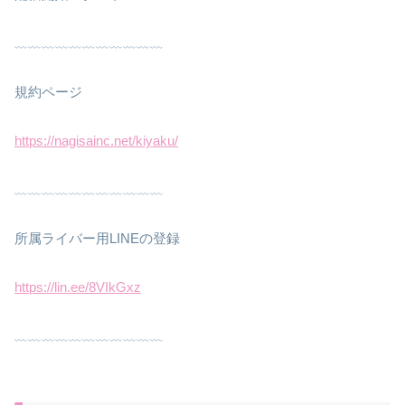
﹏﹏﹏﹏﹏﹏﹏﹏﹏﹏﹏
規約ページ
https://nagisainc.net/kiyaku/
﹏﹏﹏﹏﹏﹏﹏﹏﹏﹏﹏
所属ライバー用LINEの登録
https://lin.ee/8VIkGxz
﹏﹏﹏﹏﹏﹏﹏﹏﹏﹏﹏