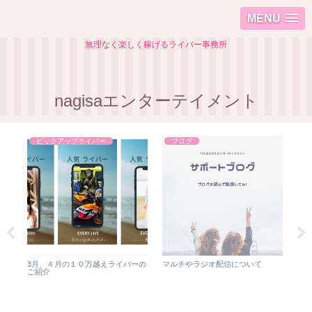
MENU
無理なく楽しく稼げるライバー事務所
nagisaエンターテイメント
ピックアップライバー
ブログ
M
3月、４月の１０万越えライバーの
マルチやラジオ配信について
保護
ご紹介