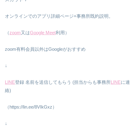
オンラインでのアプリ詳細ページ+事務所既約説明。
（
zoom
又は
Google Meet
利用）
zoom有料会員以外はGoogleがおすすめ
↓
LINE
登録 名前を送信してもらう (担当からも事務所
LINE
に連
絡)
（https://lin.ee/8VIkGxz）
↓