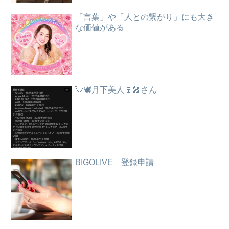
「言葉」や「人との繋がり」にも大き
な価値がある
💘🕊️月下美人🍷🎤さん
BIGOLIVE 登録申請