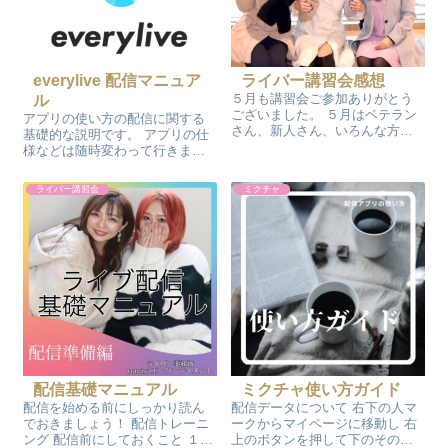
everylive 配信マニュア
ライバー講習会感想
５月も講習会ご参加ありがとう
ル
ございました。 ５月はベテラン
アプリの使い方の配信に関する
さん、新人さん、いろんな方が
基礎的な説明です。 アプリの仕
参加してくださいました。 皆さ
様などは随時変わって行きます
んの感想を掲載させていただき
ので運営からのお知らせページ
ます。 参加ライバー 皆さんこれ
をご確認ください。 このページ
ライバー講習会
ミクチャ
からも頑張ってくださいね！ ラ
の最後の配信の注意事項とルー
イバー申し込み・問い合わせは
ルをご確認の上配信を行ってく
こちら
ださい。 配信と投稿の仕方 真ん
中の下の...
配信基礎マニュアル
ミクチャ使い方ガイド
配信を始める前にしっかり読ん
配信データについて 右下の人マ
でおきましょう！ 配信トレーニ
ークからマイページに移動し 右
ング 配信前にしておくこと １、
上のボタンを押して下のその他