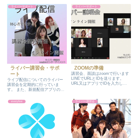
ータなどを見ることでアドバイ
ライバーサポート
ライバーサポート
スなどが可能です マイページの
「ライブ配信確認」のスクショ
（配信時間とコイン数が載って
い...
ライバー講習会・サポ
ZOOMの準備
講習会、面談はzoomで行います
ート
LINEでURLとIDを送ります。
ライブ配信についてのライバー
URL又はアプリでIDを入力して
講習会を定期的に行っていま
ご参加ください。 ビデオ、マイ
す。 また、新規配信アプリの説
クの許可をONでお願い致しま
明会なども随時開催しています
す。（説明会はオフでも可能）
のでご参加ください。 配信の相
everylive
ライバー講習会
ZOOMの準備 パソコンの場合 パ
談はLINE相談の他、電話、zoom
ソコンに内蔵カメ...
での相談も受付していますの
で、まずは気軽にLINEでご相談
くだ...