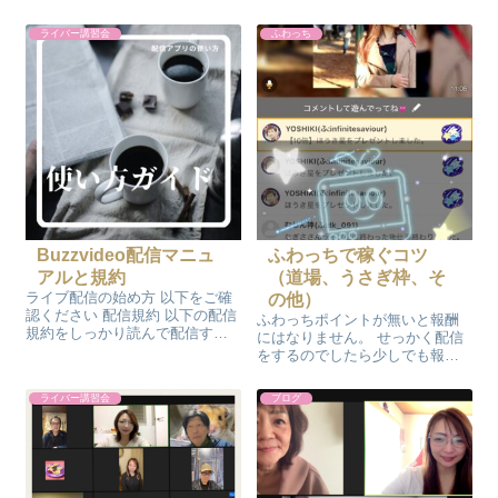
アカウントを作ろう！ 配信アプ
を選択 設定画面の「配信の記
リが決まったらまずはアカウン
録」を開くと確認ができます イ
ライバー講習会
ふわっち
トを作ります。 まずは配信アプ
ベントの参加方法 ライブ配信を
リをGoogle StoreやApple Store
するに当たっての規約を十分に
などからダ...
読んでから配信をお願いいたし
ます ラ...
Buzzvideo配信マニュ
ふわっちで稼ぐコツ
アルと規約
（道場、うさぎ枠、そ
ライブ配信の始め方 以下をご確
の他）
認ください 配信規約 以下の配信
ふわっちポイントが無いと報酬
規約をしっかり読んで配信する
にはなりません。 せっかく配信
ようにお願いいたします その他
をするのでしたら少しでも報酬
の詳細はこちらもご確認くださ
になるようにふわっちポイント
い 配信規約に気をつけて楽しい
が貰えるように工夫して配信し
ライバー講習会
ブログ
配信をお願いいたします
てみましょう！ ふわっちは有料
アイテムを貰えないと配信をし
ても基本ふわっちポイントは0ポ
イントです...