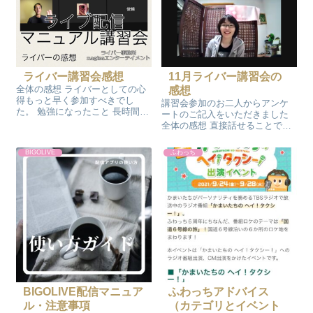
ライバー講習会感想
11月ライバー講習会の
全体の感想 ライバーとしての心
感想
得もっと早く参加すべきでし
講習会参加のお二人からアンケ
た。 勉強になったこと 長時間配
ートのご記入をいただきました
信、定期配信の重要性 不定期だ
全体の感想 直接話せることで、
とリスナー定着しない事 できて
LINEだけでは聞けないことを確
いたとこ 入室コメント対応⭕️ で
認できて良かったです 勉強にな
BIGOLIVE
ふわっち
きていなかったとこ 定期配信❌
ったこと SNSとの連動や活用術
今後の目標 配信ゴールデン...
はすぐに実践が出来るので良か
ったです できていたとこ 定期...
BIGOLIVE配信マニュア
ふわっちアドバイス
ル・注意事項
（カテゴリとイベント