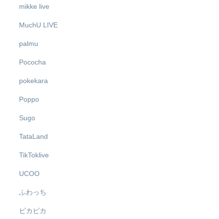
mikke live
MuchU LIVE
palmu
Pococha
pokekara
Poppo
Sugo
TataLand
TikToklive
UCOO
ふわっち
ピカピカ