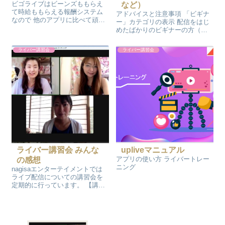
ビゴライブはビーンズももらえ
など）
て時給ももらえる報酬システム
アドバイスと注意事項 「ビギナ
なので 他のアプリに比べて頑張
ー」カテゴリの表示 配信をはじ
れば報酬は大きいです。 配信時
めたばかりのビギナーの方（配
間のたくさんできる方におすす
信時間が15時間未満）が表示さ
めです。 ビーンズの換金方法 ビ
れるカテゴリです。 ひよこを受
ライバー講習会
ライバー講習会
ゴアプリの機能説明 ビーンズは
け取れる最大数 1,000個から
換金やダイヤに替えてもプロフ
3,000個になりました。 ビギナー
や配信...
の配信者は自動的に振り分...
ライバー講習会 みんな
upliveマニュアル
アプリの使い方 ライバートレー
の感想
ニング
nagisaエンターテイメントでは
ライブ配信についての講習会を
定期的に行っています。 【講習
内容】 配信についての基礎マニ
ュアル講習その他質疑など ライ
ブ配信で稼ぎたいと思ったら 基
礎が大事です。 どこの事務所で