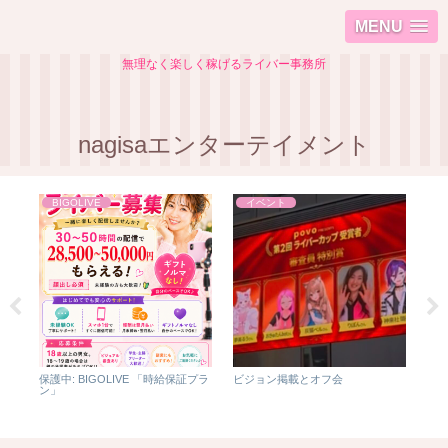
MENU
無理なく楽しく稼げるライバー事務所
nagisaエンターテイメント
BIGOLIVE
イベント
保護中: BIGOLIVE 「時給保証プラ
ビジョン掲載とオフ会
保護
ン」