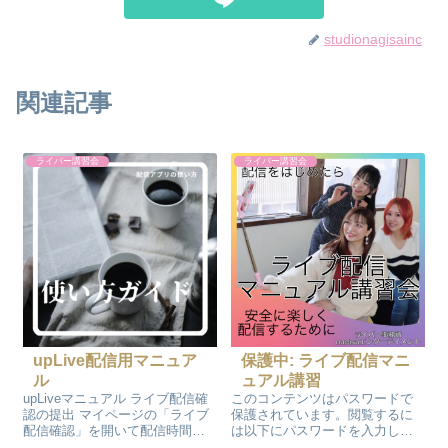
studionagisainc
関連記事
ライバー講習会
ライバー講習会
upLive配信用マニュア
保護中: ライブ配信マニ
ル
ュアル講習
upLiveマニュアル ライブ配信確
このコンテンツはパスワードで
認の提出 マイページの「ライブ
保護されています。閲覧するに
配信確認」を開いて配信時間や
は以下にパスワードを入力して
コイン数の確認をしましょう デ
ください。 パスワード: