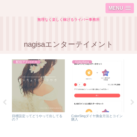
MENU
無理なく楽しく稼げるライバー事務所
nagisaエンターテイメント
配信アドバイス
ColorSing
ライ
目標設定ってどうやって出してる
ColorSingダイヤ換金方法とコイン
保護
の？
購入
録