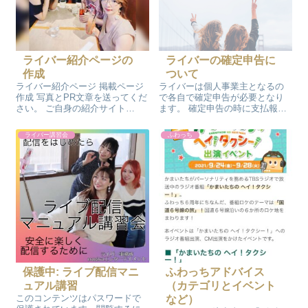
ライバー紹介ページの
ライバーの確定申告に
作成
ついて
ライバー紹介ページ 掲載ページ
ライバーは個人事業主となるの
作成 写真とPR文章を送ってくだ
で各自で確定申告が必要となり
さい。 ご自身の紹介サイト
ます。 確定申告の時に支払報告
(SNS.YouTube.ホームページ.シ
書を提出することで、源泉徴収
ョップなどいくつでも) このペー
分の税金を払いすぎている場合
ライバー講習会
ふわっち
ジに全て紹介したい内容を載せ
は戻ってきます。 ライバー報酬
ることが出来るので ぜひご自身
は収入となるので、他の報酬の
のプロフィールページ...
合計により住民税なども変わっ
てきます。 ...
保護中: ライブ配信マニ
ふわっちアドバイス
ュアル講習
（カテゴリとイベント
このコンテンツはパスワードで
など）