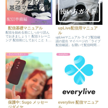
配信基礎マニュアル
upLive配信用マニュア
配信を始める前にしっかり読ん
ル
でおきましょう！ 配信トレーニ
upLiveマニュアル ライブ配信確
ング 配信前にしておくこと １、
認の提出 マイページの「ライブ
アカウントを作ろう！ 配信アプ
配信確認」を開いて配信時間や
リが決まったらまずはアカウン
コイン数の確認をしましょう デ
トを作ります。 まずは配信アプ
ータなどを見ることでアドバイ
ライバーサポート
everylive
リをGoogle StoreやApple Store
スなどが可能です マイページの
などからダ...
「ライブ配信確認」のスクショ
（配信時間とコイン数が載って
い...
保護中: Sugo メッセー
everylive 配信マニュア
ジダイヤ
ル