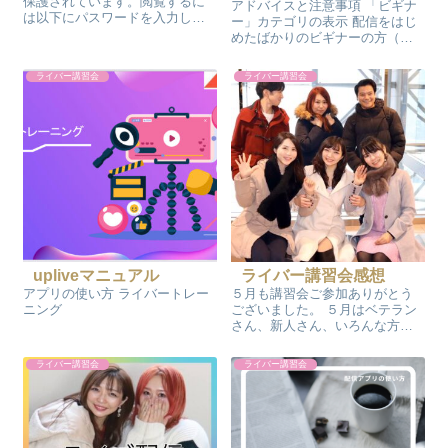
保護されています。閲覧するに
アドバイスと注意事項 「ビギナ
は以下にパスワードを入力して
ー」カテゴリの表示 配信をはじ
ください。 パスワード:
めたばかりのビギナーの方（配
信時間が15時間未満）が表示さ
れるカテゴリです。 ひよこを受
ライバー講習会
ライバー講習会
け取れる最大数 1,000個から
3,000個になりました。 ビギナー
の配信者は自動的に振り分...
upliveマニュアル
ライバー講習会感想
アプリの使い方 ライバートレー
５月も講習会ご参加ありがとう
ニング
ございました。 ５月はベテラン
さん、新人さん、いろんな方が
参加してくださいました。 皆さ
んの感想を掲載させていただき
ライバー講習会
ライバー講習会
ます。 参加ライバー 皆さんこれ
からも頑張ってくださいね！ ラ
イバー申し込み・問い合わせは
こちら