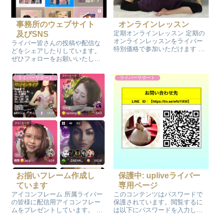
事務所のウェブサイト
オンラインレッスン
定期オンラインレッスン 定期の
及びSNS
オンラインレッスンをライバー
ライバー皆さんの投稿や配信な
特別価格で参加いただけます ラ
どをシェアしたりしています。
イブ配信も長時間やってると体
ぜひフォローをお願いいたしま
も固まり猫背になりがちになり
す。 ※シェアされたくない場合
ます 猫背は体の機能の低下と見
などは間違えてシェアしてしま
ライバーサポート
ライバーサポート
栄えも悪くなってしまいます。
わないように以下のアカウント
長時間配信するためにもエクサ
をブロックするようにお願いい
サイズを...
たします。 事務所SNS Instagr...
お揃いフレーム作成し
保護中: upliveライバー
ています
専用ページ
アイコンフレーム 所属ライバー
このコンテンツはパスワードで
の皆様に配信用アイコンフレー
保護されています。閲覧するに
ムをプレゼントしています。 ト
は以下にパスワードを入力して
ップ画面 こちらのアイコンを使
ください。 パスワード: