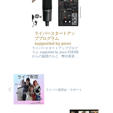
な...
ライバースタートアッ
ププログラム
supported by povo
ライバースタートアッププログ
ラム supported by povo KDDI様
からの協賛のもと、弊社新規ラ
イバーの皆様へ条件達成で配信
機材などをを提供できることに
なりました！ 配信機材提供キャ
ンペーン ＜ライバーさま向け特
典＞・povo4...
ライバー講習会・サポート