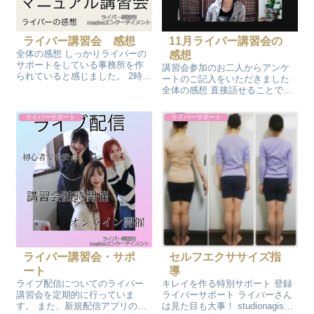
ライバー講習会 感想
11月ライバー講習会の
全体の感想 しっかりライバーの
感想
サポートをしている事務所を作
講習会参加のお二人からアンケ
られていると感じました。 2時間
ートのご記入をいただきました
ちょうどで事務所のご紹介と配
全体の感想 直接話せることで、
信マニュアルをまとまってい
LINEだけでは聞けないことを確
て、素晴らしかったです。 勉強
認できて良かったです 勉強にな
ライバーサポート
ライバーサポート
になったこと ライバーは個人事
ったこと SNSとの連動や活用術
業主、リスナーさんはお客様、
はすぐに実践が出来るので良か
集客は仕...
ったです できていたとこ 定期...
ライバー講習会・サポ
セルフエクササイズ指
ート
導
ライブ配信についてのライバー
キレイを作る特別サポート 登録
講習会を定期的に行っていま
ライバーサポート ライバーさん
す。 また、新規配信アプリの説
は見た目も大事！ studionagisa