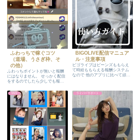
ふわっちで稼ぐコツ
BIGOLIVE配信マニュア
（道場、うさぎ枠、そ
ル・注意事項
ビゴライブはビーンズももらえ
の他）
て時給ももらえる報酬システム
ふわっちポイントが無いと報酬
なので 他のアプリに比べて頑張
にはなりません。 せっかく配信
れば報酬は大きいです。 配信時
をするのでしたら少しでも報酬
間のたくさんできる方におすす
になるようにふわっちポイント
めです。 ビーンズの換金方法 ビ
が貰えるように工夫して配信し
SNS
ライバーサポート
ゴアプリの機能説明 ビーンズは
てみましょう！ ふわっちは有料
換金やダイヤに替えてもプロフ
アイテムを貰えないと配信をし
や配信...
ても基本ふわっちポイントは0ポ
イントです...