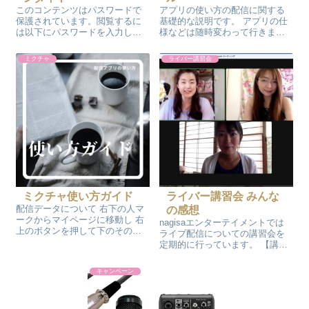
このコンテンツはパスワードで
アプリの使い方の配信に関する
保護されています。閲覧するに
基礎的な説明です。 アプリの仕
は以下にパスワードを入力して
様などは随時変わって行きます
ください。 パスワード:
ので運営からのお知らせページ
をご確認ください。 このページ
ミクチャ
ライバー講習会
の最後の配信の注意事項とルー
ルをご確認の上配信を行ってく
ださい。 配信と投稿の仕方 真ん
中の下の...
ミクチャ使い方ガイド
ライバー講習会 みんな
配信データについて 右下の人マ
の感想
ークからマイページに移動し 右
nagisaエンターテイメントでは
上のボタンを押して下のその他
ライブ配信についての講習会を
を選択 設定画面の「配信の記
定期的に行っています。 【講習
録」を開くと確認ができます イ
内容】 配信についての基礎マニ
ベントの参加方法 ライブ配信を
ュアル講習その他質疑など ライ
キャンペーン
するに当たっての規約を十分に
ブ配信で稼ぎたいと思ったら 基
読んでから配信をお願いいたし
礎が大事です。 どこの事務所で
ます ラ...
もライバーの中には全然稼げ