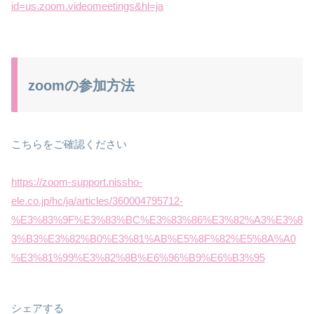
id=us.zoom.videomeetings&hl=ja
zoomの参加方法
こちらをご確認ください
https://zoom-support.nissho-
ele.co.jp/hc/ja/articles/360004795712-
%E3%83%9F%E3%83%BC%E3%83%86%E3%82%A3%E3%8
3%B3%E3%82%B0%E3%81%AB%E5%8F%82%E5%8A%A0
%E3%81%99%E3%82%8B%E6%96%B9%E6%B3%95
シェアする