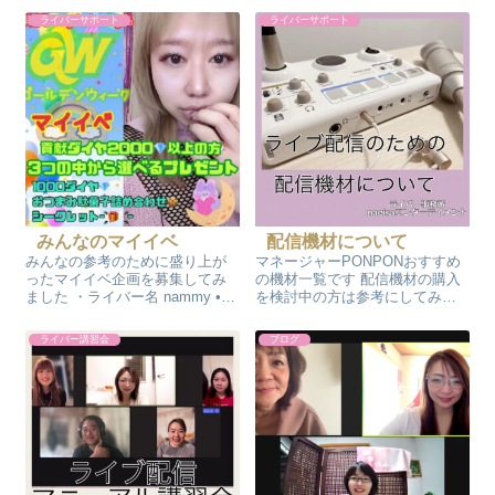
うことで配信を見つけやすくな
ライバーサポート
ライバーサポート
ります。(同じ事務所や事務所の
応援リスナーなどが配信に行き
やすくなります。) イベントペー
ジ ...
みんなのマイイベ
配信機材について
みんなの参考のために盛り上が
マネージャーPONPONおすすめ
ったマイイベ企画を募集してみ
の機材一覧です 配信機材の購入
ました ・ライバー名 nammy •配
を検討中の方は参考にしてみて
信アプリuplive •プライズ 3つの
ください。 YAMAHA ライブスト
中から選べる(upliveダイヤ1000
リーミングミキサー 3チャンネル
ライバー講習会
ブログ
ダイヤ分 、おつまみ駄菓子セッ
AG03MK2 ※AG シリーズには
ト、スクラッチ •条件などの企画
AG03とAG03MK2と二つ存在し
内容...
ます。 ...