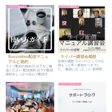
明会なども随時開催しています
の登録ライバーさんには美のた
のでご参加ください。 配信の相
めの特別サポートも行っていま
ライバー講習会
ライバー講習会
談はLINE相談の他、電話、zoom
す 疲れにくい、美しい姿勢を学
での相談も受付していますの
びしっかり変化を出しましょ
で、まずは気軽にLINEでご相談
う！ 2週間毎日行っていた...
くだ...
Buzzvideo配信マニュ
ライバー講習会感想
全体の感想 ライバーとしての心
アルと規約
得もっと早く参加すべきでし
ライブ配信の始め方 以下をご確
た。 勉強になったこと 長時間配
認ください 配信規約 以下の配信
信、定期配信の重要性 不定期だ
規約をしっかり読んで配信する
とリスナー定着しない事 できて
ようにお願いいたします その他
いたとこ 入室コメント対応⭕️ で
の詳細はこちらもご確認くださ
ライバーサポート
ライバーサポート
きていなかったとこ 定期配信❌
い 配信規約に気をつけて楽しい
今後の目標 配信ゴールデン...
配信をお願いいたします