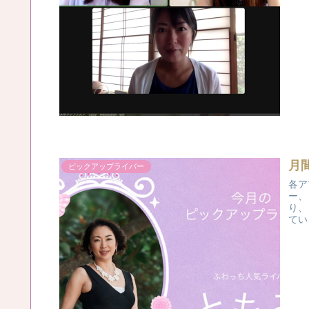
月
ピックアップライバー
各ア
ー、
り、
てい