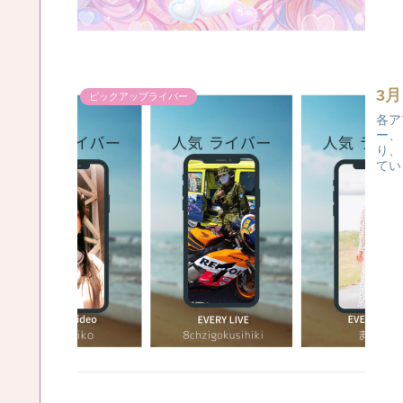
3
ピックアップライバー
各ア
ー、
り、
てい