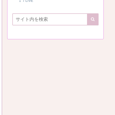
１７LIVE