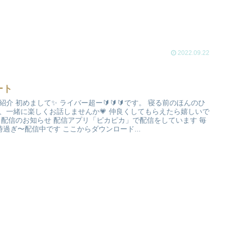
2022.09.22
ート
紹介 初めまして✨ ライバー超ー🔰🔰🔰です。 寝る前のほんのひ
、一緒に楽しくお話しませんか💗 仲良くしてもらえたら嬉しいで
 配信のお知らせ 配信アプリ「ピカピカ」で配信をしています 毎
時過ぎ〜配信中です ここからダウンロード...