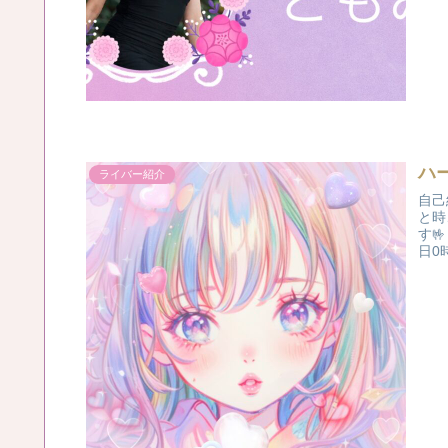
ハ
ライバー紹介
自己
と時
す
日0