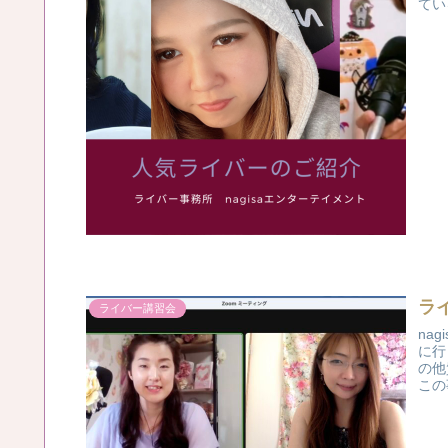
てい
ラ
ライバー講習会
na
に行
の他
この