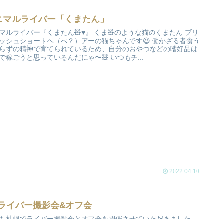
ニマルライバー「くまたん」
マルライバー『くまたん🧸♥️』 くま🧸のような猫のくまたん ブリ
ッシュショートヘ（べ？）アーの猫ちゃんです😆 働かざる者食う
らずの精神で育てられているため、自分のおやつなどの嗜好品は
で稼ごうと思っているんだにゃ〜🧸 いつもチ...
2022.04.10
/9ライバー撮影会&オフ会
も札幌でライバー撮影会とオフ会を開催させていただきました。