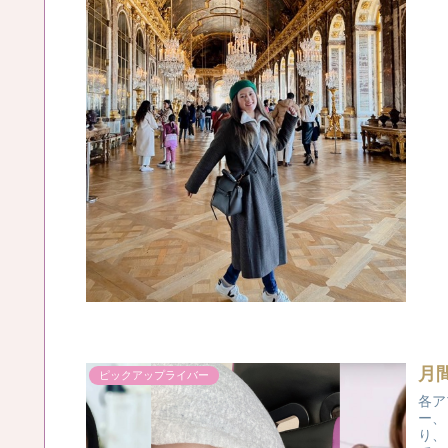
月
ピックアップライバー
各ア
ー、
り、