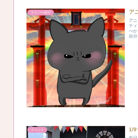
ア
ライバー紹介
アニ
ティ
べか
自分
1
イベント
先日