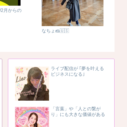
2/2月からの
ライバ
なちょ🧀🇺🇸
ライブ配信が ｢夢を叶える
ビジネスになる｣
「言葉」や「人との繋が
り」にも大きな価値がある