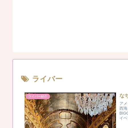
一覧）
ライバー
なち
ライバー紹介
アメリ
西海
BI
イベ