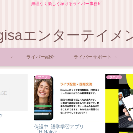
無理なく楽しく稼げるライバー事務所
agisaエンターテイメ
ライバー紹介
ライバーサポート
ブログ
ブログ
ク
保護中: 語学学習アプリ
「HiNative」