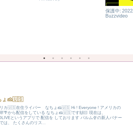
保護中: 202
Buzzvideo
ょ🧀🇺🇸
カ🇺🇸在住ライバー なちょ🧀🇺🇸 Hi ! Everyone ! アメリカの
岸🌴から配信をしている なちょ🧀🇺🇸です🙌🏻 現在は、
GOLIVEというアプリで 配信を しております パルム🍨の新人バナー
では、 たくさんのリス...