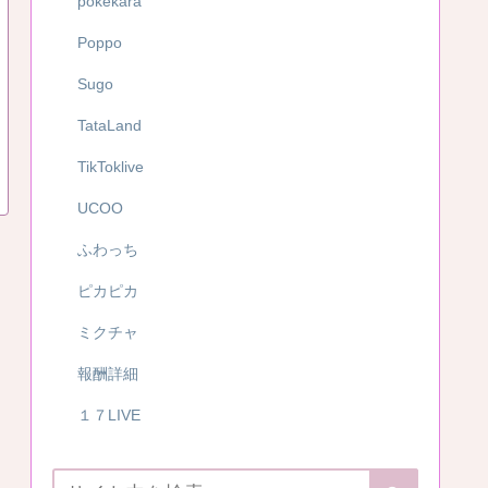
pokekara
Poppo
Sugo
TataLand
TikToklive
UCOO
ふわっち
ピカピカ
ミクチャ
報酬詳細
１７LIVE