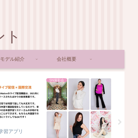
ント
モデル紹介
会社概要
SN撮影会
ピカピカ
学学習アプリ
」