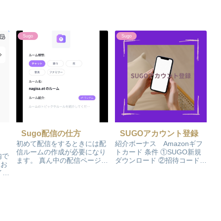
Sugo
Sugo
Sugo配信の仕方
SUGOアカウント登録
初めて配信をするときには配
紹介ボーナス Amazonギフ
信ルームの作成が必要になり
トカード 条件 ①SUGO新規
内で
ます。 真ん中の配信ページか
ダウンロード ②招待コード入
をお
ら右上のルーム作成ボタンを
力→JRSBKO ③登録後30日
イン
押して、ルームの作成を行い
間以内に、10分ボイス配信、
き出
ます。 一度作ると後は自分の
又は10通コインチャットの返
イペ
マイページに表示されるので
信達成。 ここから登録
、真
マイページから入ることがで
Screenshot 事務所登録の仕
ヤ」
きます。 配信をするには、
方 ...
出
ル...