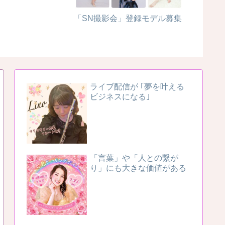
「SN撮影会」登録モデル募集
ピカピ
得）に
ライブ配信が ｢夢を叶える
ビジネスになる｣
「言葉」や「人との繋が
り」にも大きな価値がある