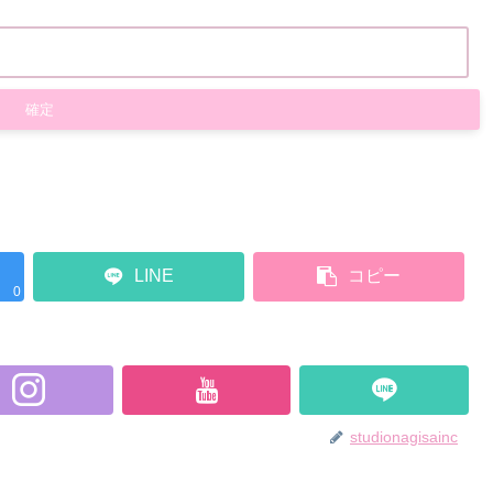
LINE
コピー
0
studionagisainc