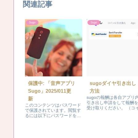
関連記事
Sugo
Sugo
保護中: 「音声アプリ
sugoダイヤ引き出し
Sugo」2025/011更
方法
sugoの報酬は各自アプリ
新
引き出し申請をして報酬
このコンテンツはパスワード
受け取りください。 （コ
で保護されています。閲覧す
に交換も可能です。） 引
るには以下にパスワードを入
し方 アプリ内の右下のマ
力してください。 パスワー
ージ（人マーク）を開き
ド:
ん中あたりにある「ダイ
を開きます。 現金を引き