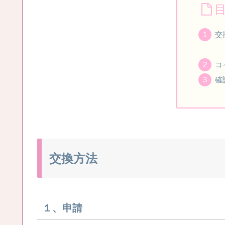
交
コ
確
交換方法
１、申請