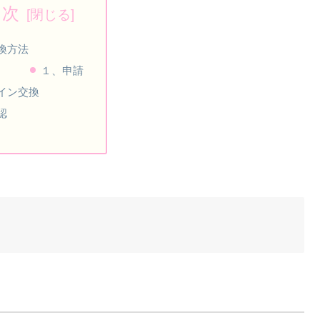
目次
換方法
１、申請
イン交換
認