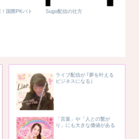
！国際PKバト
Sugo配信の仕方
1/9ラ
ライブ配信が ｢夢を叶える
ビジネスになる｣
「言葉」や「人との繋が
り」にも大きな価値がある