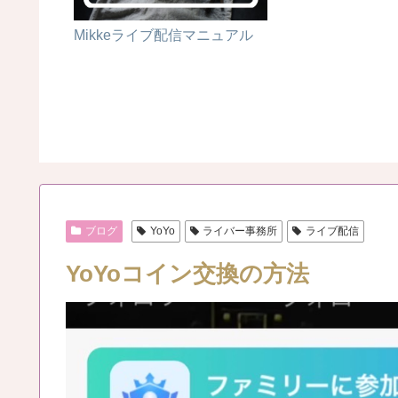
4~ 「デ
Mikkeライブ配信マニュアル
！」
ブログ
YoYo
ライバー事務所
ライブ配信
YoYoコイン交換の方法