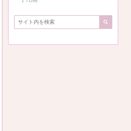
１７LIVE