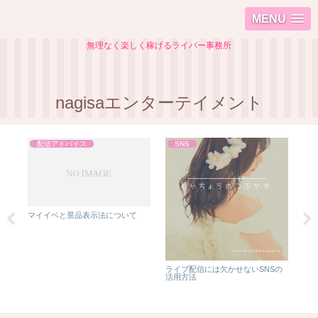
MENU
無理なく楽しく稼げるライバー事務所
nagisaエンターテイメント
配信アドバイス
SNS
マイイベと景品表示法について
ライブ配信には欠かせないSNSの
❤️
活用方法