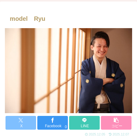
model Ryu
X
Facebook
LINE
コピー
0
2025.12.05
2025.12.07