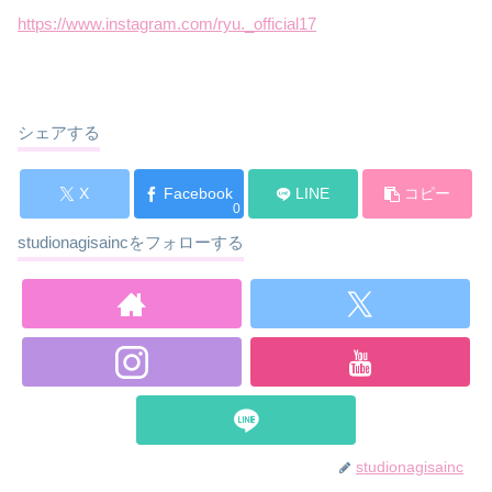
https://www.instagram.com/ryu._official17
シェアする
X
Facebook
LINE
コピー
0
studionagisaincをフォローする
studionagisainc