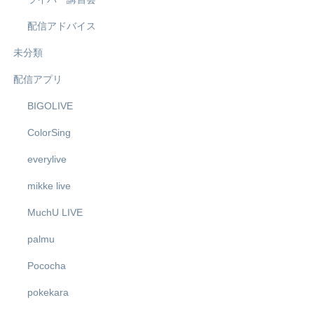
配信アドバイス
未分類
配信アプリ
BIGOLIVE
ColorSing
everylive
mikke live
MuchU LIVE
palmu
Pococha
pokekara