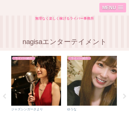
MENU
無理なく楽しく稼げるライバー事務所
nagisaエンターテイメント
ライバー紹介
ライバー紹介
ジャズシンガーさより
ゆうな
保護
制