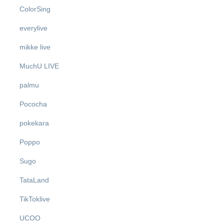
ColorSing
everylive
mikke live
MuchU LIVE
palmu
Pococha
pokekara
Poppo
Sugo
TataLand
TikToklive
UCOO