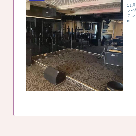
11
メ•
テレ
ni...