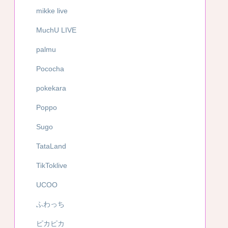
mikke live
MuchU LIVE
palmu
Pococha
pokekara
Poppo
Sugo
TataLand
TikToklive
UCOO
ふわっち
ピカピカ