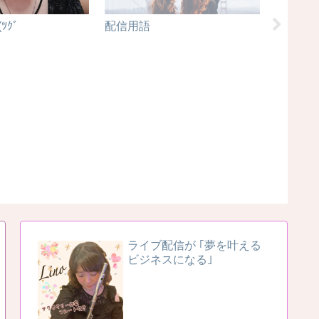
(ﾂｸﾞ
配信用語
BIGO
注意事
ライブ配信が ｢夢を叶える
ビジネスになる｣