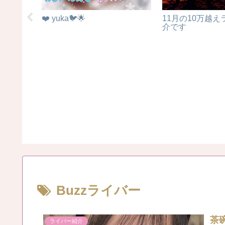
ポート
❤️ yuka🐦🌟
11月の10万越
介です
Buzzライバー
茶
ライバー紹介