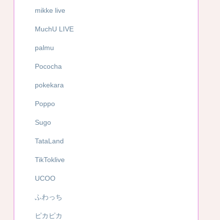
mikke live
MuchU LIVE
palmu
Pococha
pokekara
Poppo
Sugo
TataLand
TikToklive
UCOO
ふわっち
ピカピカ