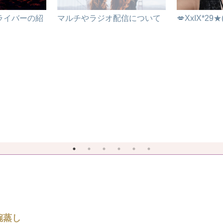
えライバーの紹
マルチやラジオ配信について
💋XxIX*29★
碗蒸し