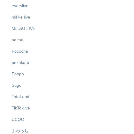
everylive
mikke live
MuchU LIVE
palmu
Pococha
pokekara
Poppo
Sugo
TataLand
TikToklive
UCOO
ふわっち