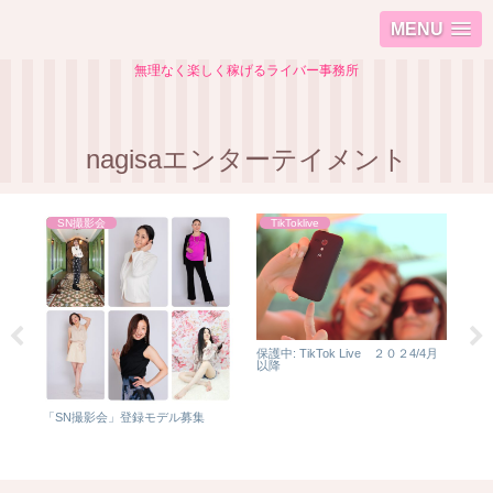
MENU
無理なく楽しく稼げるライバー事務所
nagisaエンターテイメント
SN撮影会
TikToklive
保護中: TikTok Live ２０２4/4月
以降
ー登
「SN撮影会」登録モデル募集
配