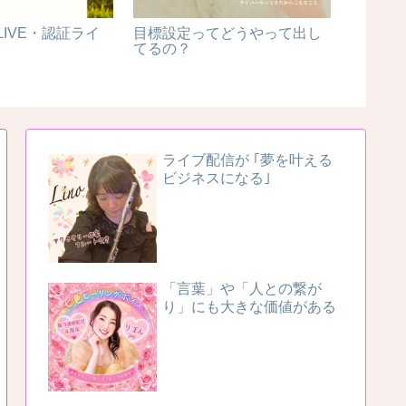
LIVE・認証ライ
目標設定ってどうやって出し
Mamiko
てるの？
ライブ配信が ｢夢を叶える
ビジネスになる｣
「言葉」や「人との繋が
り」にも大きな価値がある